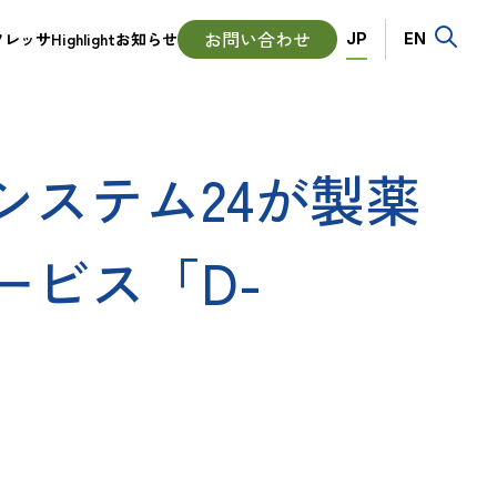
Language
お問い合わせ
ッサHighlight
お知らせ
JP
EN
ステム24が製薬
ビス「D-