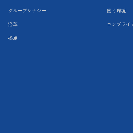
グループシナジー
働く環境
沿革
コンプライ
拠点