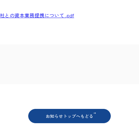
との資本業務提携について .pdf
ア
お知らせトップへもどる