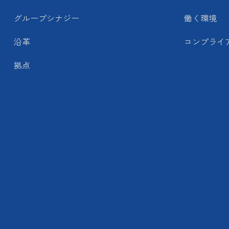
グループシナジー
働く環境
沿革
コンプライ
拠点