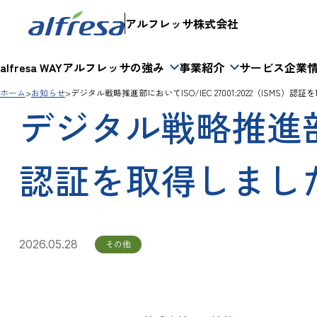
アルフレッサ株式会社
alfresa WAY
アルフレッサの強み
事業紹介
サービス
企業
ホーム
お知らせ
デジタル戦略推進部においてISO/IEC 27001:2022（ISMS）認
デジタル戦略推進部におい
認証を取得しまし
2026.05.28
その他