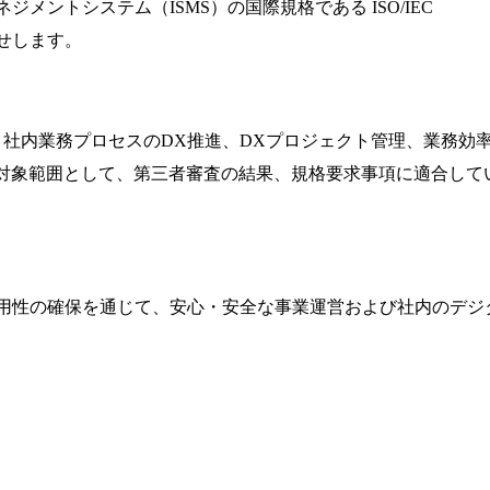
ネジメントシステム（
ISMS
）の国際規格である
ISO/IEC
せします。
、社内業務プロセスの
DX
推進、
DX
プロジェクト管理、業務効
対象範囲として、第三者審査の結果、規格要求事項に適合して
用性の確保を通じて、安心・安全な事業運営および社内のデジ