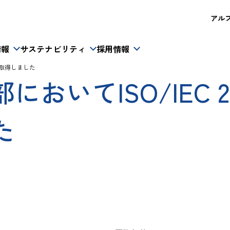
アルフレ
情報
サステナビリティ
採用情報
証を取得しました
てISO/IEC 2700
た