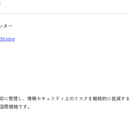
社
ンター
59.html
資産を適切に管理し、情報セキュリティ上のリスクを継続的に低減する
る国際規格です。