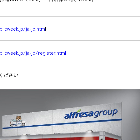
licweek.jp/ja-jp.htm
l
licweek.jp/ja-jp/register.html
ください。