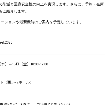
の削減と医療安全性の向上を実現します。さらに、予約・在庫
もご紹介します。
レーションや最新機能のご案内を予定しています。
k2026
水）～15日（金）10:00-17:00
ト（西
1
～
2
ホール）
推進
EXPO
（
G6-2
） 自治体
DX
展（
G2-6
）