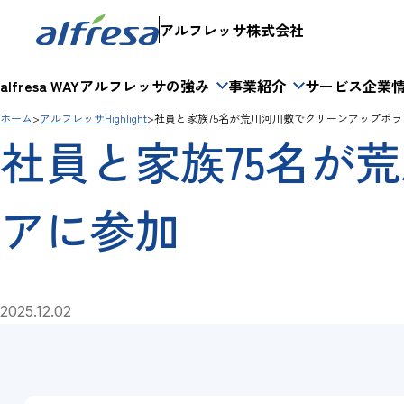
内容をスキップする
アルフレッサ株式会社
alfresa WAY
アルフレッサの強み
事業紹介
サービス
企業
ホーム
アルフレッサHighlight
社員と家族75名が荒川河川敷でクリーンアップボ
社員と家族75名が
アに参加
2025.12.02